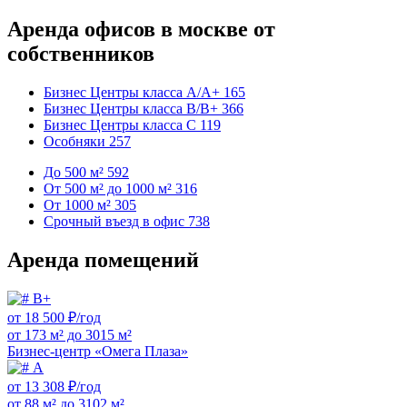
Аренда офисов в москве от
собственников
Бизнес Центры класса А/А+
165
Бизнес Центры класса B/B+
366
Бизнес Центры класса C
119
Особняки
257
До 500 м²
592
От 500 м² до 1000 м²
316
От 1000 м²
305
Срочный въезд в офис
738
Аренда помещений
B+
от 18 500 ₽/год
от 173 м² до 3015 м²
Бизнес-центр «Омега Плаза»
А
от 13 308 ₽/год
от 88 м² до 3102 м²